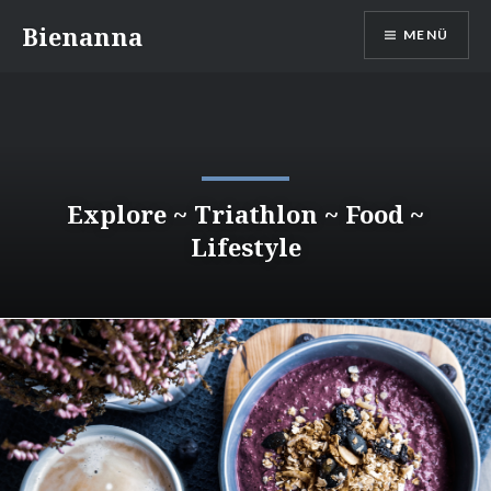
Direkt
Bienanna
MENÜ
zum
Inhalt
Explore ~ Triathlon ~ Food ~
Lifestyle