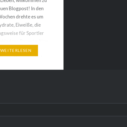
r Lieben, willkommen zu
uen Blogpost! In den
Wochen drehte es um
drate, Eiweiße, die
gsweise für Sportler
chiedene Rezepte. Nun
ich um eine weitere
WEITERLESEN
ährstoffgruppe drehen
te. Ich möchte euch in
eitrag ihre Funktionen
ingen und euch ggf. die
avor nehmen, dass…