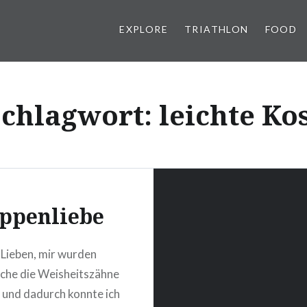
EXPLORE
TRIATHLON
FOOD
Schlagwort:
leichte Ko
ppenliebe
r Lieben, mir wurden
che die Weisheitszähne
und dadurch konnte ich