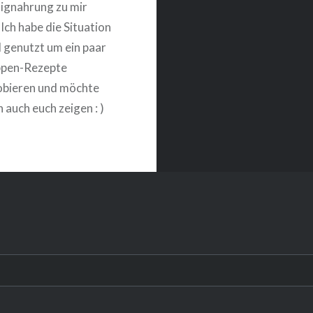
signahrung zu mir
Ich habe die Situation
 genutzt um ein paar
ppen-Rezepte
obieren und möchte
 auch euch zeigen : )