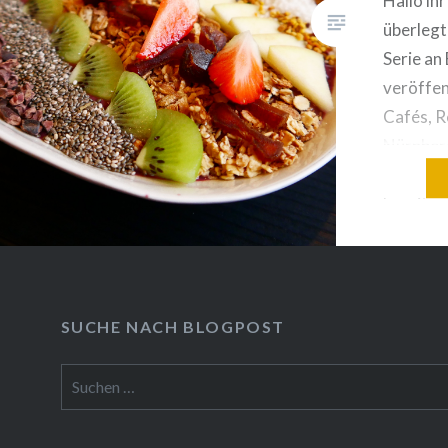
Hallo ihr
überlegt
Serie an
veröffent
Cafés, R
Nürnberg
anderen 
bereits 
die Ston
dieser B
ankam, w
Restaur
SUCHE NACH BLOGPOST
Suchen
nach: