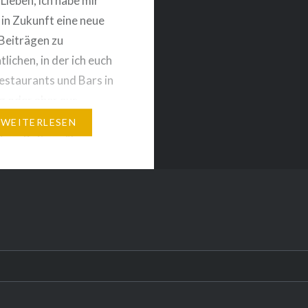
 Lieben, ich habe mir
 in Zukunft eine neue
 Beiträgen zu
lichen, in der ich euch
estaurants und Bars in
 oder aber aus
Städten zeige. Es gab
WEITERLESEN
einen Beitrag über
e Brewing Berlin und da
eitrag sehr gut bei euch
erde ich künftig mehr
anttipps…