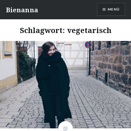
Direkt
Bienanna
MENÜ
zum
Inhalt
Schlagwort:
vegetarisch