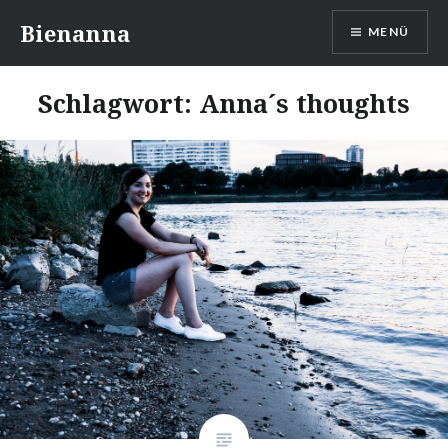
Direkt
Bienanna
MENÜ
zum
Inhalt
Schlagwort:
Anna´s thoughts