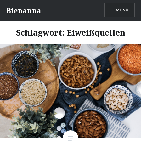
Direkt
Bienanna
MENÜ
zum
Inhalt
Schlagwort:
Eiweißquellen