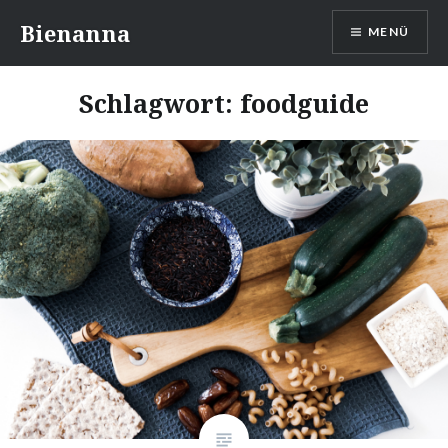
Direkt
Bienanna
MENÜ
zum
Inhalt
Schlagwort:
foodguide